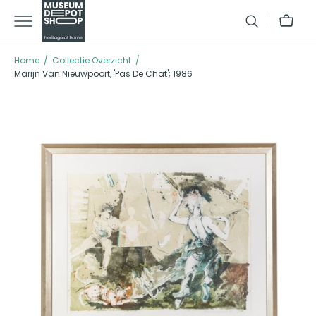
GA NAAR TEXT
Winkelman
Home
Collectie Overzicht
Marijn Van Nieuwpoort, 'Pas De Chat'; 1986
Open media 1 in galleria modus