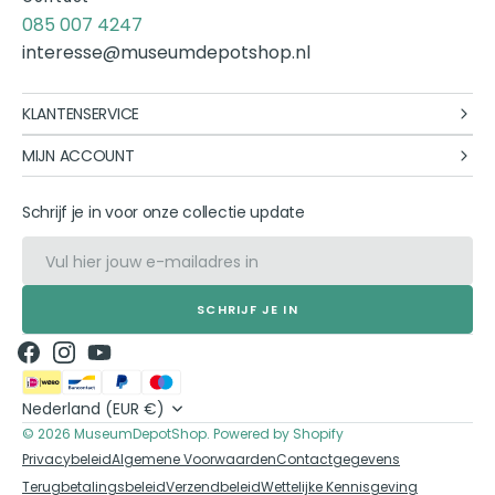
085 007 4247
interesse@museumdepotshop.nl
KLANTENSERVICE
MIJN ACCOUNT
Schrijf je in voor onze collectie update
E-mail
SCHRIJF JE IN
Facebook
Instagram
YouTube
Nederland (EUR €)
© 2026
MuseumDepotShop
.
Powered by Shopify
Privacybeleid
Algemene Voorwaarden
Contactgegevens
Terugbetalingsbeleid
Verzendbeleid
Wettelijke Kennisgeving