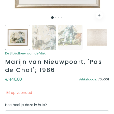
De Bibliotheek aan de Vliet
Marijn van Nieuwpoort, 'Pas
de Chat'; 1986
Reguliere prijs
€440,00
Artikelcode:
705001
1 op voorraad
Hoe haal je deze in huis?