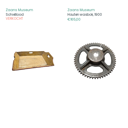
Zaans Museum
Zaans Museum
Aanbieder
Aanbieder
Schietlood
Houten wasbok, 1900
VERKOCHT
Reguliere
€165,00
prijs
Mangelbak,
Ketting-
1900
of
tandwielen