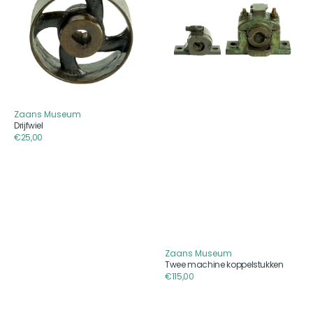
koppelstukken
Zaans Museum
Aanbieder
Drijfwiel
Reguliere
€25,00
prijs
Zaans Museum
Aanbieder
Twee machine koppelstukken
Reguliere
€115,00
prijs