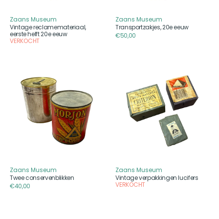
Zaans Museum
Zaans Museum
Aanbieder
Aanbieder
Vintage reclamemateriaal,
Transportzakjes, 20e eeuw
eerste helft 20e eeuw
Reguliere
€50,00
VERKOCHT
prijs
Twee
Vintage
conservenblikken
verpakkingen
lucifers
Zaans Museum
Zaans Museum
Aanbieder
Aanbieder
Twee conservenblikken
Vintage verpakkingen lucifers
VERKOCHT
Reguliere
€40,00
prijs
Vintage
Vintage