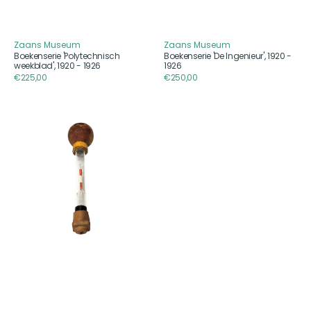
Zaans Museum
Zaans Museum
Aanbieder
Aanbieder
Boekenserie 'Polytechnisch
Boekenserie 'De Ingenieur', 1920 -
weekblad', 1920 - 1926
1926
Reguliere
€225,00
Reguliere
€250,00
prijs
prijs
Accuzuurmeter