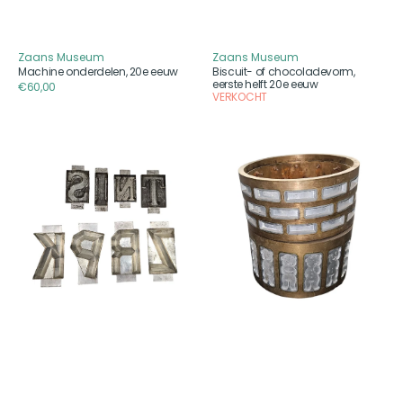
Zaans Museum
Zaans Museum
Aanbieder
Aanbieder
Machine onderdelen, 20e eeuw
Biscuit- of chocoladevorm,
eerste helft 20e eeuw
Reguliere
€60,00
VERKOCHT
prijs
Acht
Rol
chocoladelettermallen,
voor
20e
biscuitmachine
eeuw
met
uitsteekvorm
beertjes,
20e
eeuw