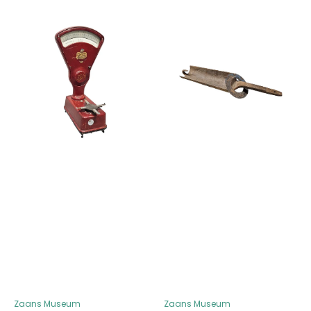
Rode
Gatenruimer
winkelweegschaal
van
wielmaker
Zaans Museum
Zaans Museum