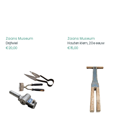
Zaans Museum
Zaans Museum
Aanbieder
Aanbieder
Drijfwiel
Houten klem, 20e eeuw
Reguliere
€20,00
Reguliere
€15,00
prijs
prijs
Vee
Oud
scheerset,
Hollands
1900
was
setje,
eerste
helft
20e
eeuw