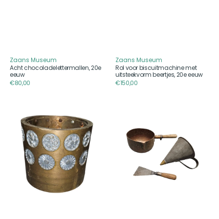
Zaans Museum
Zaans Museum
Aanbieder
Aanbieder
Acht chocoladelettermallen, 20e
Rol voor biscuitmachine met
eeuw
uitsteekvorm beertjes, 20e eeuw
Reguliere
€80,00
Reguliere
€150,00
prijs
prijs
Rol
Drie
voor
chocolade
biscuitmachine
gietattributen,
met
20e
uitsteekvorm,
eeuw
eerste
helft
20e
eeuw