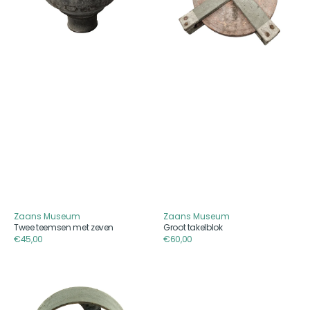
Zaans Museum
Zaans Museum
Aanbieder
Aanbieder
Twee teemsen met zeven
Groot takelblok
Reguliere
€45,00
Reguliere
€60,00
prijs
prijs
Drijfwiel
Twee
machine