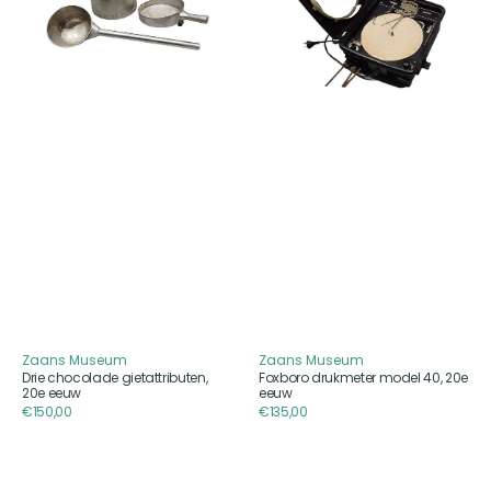
eeuw
20e
eeuw
Zaans Museum
Zaans Museum
Aanbieder
Aanbieder
Drie chocolade gietattributen,
Foxboro drukmeter model 40, 20e
20e eeuw
eeuw
Reguliere
€150,00
Reguliere
€135,00
prijs
prijs
Drie
Bord