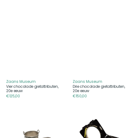
Zaans Museum
Zaans Museum
Aanbieder
Aanbieder
Vier chocolade gietattributen,
Drie chocolade gietattributen,
20e eeuw
20e eeuw
Reguliere
€125,00
Reguliere
€150,00
prijs
prijs
Drie
Foxboro
chocolade
drukmeter
gietattributen,
model
20e
40,