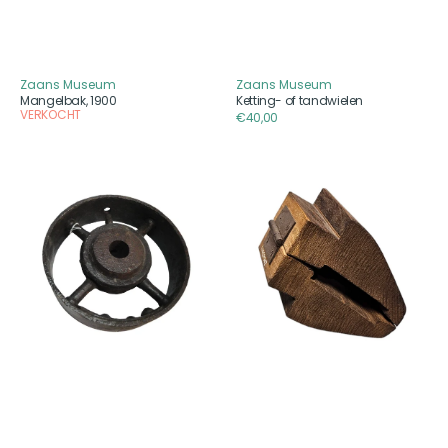
Zaans Museum
Zaans Museum
Aanbieder
Aanbieder
Mangelbak, 1900
Ketting- of tandwielen
VERKOCHT
Reguliere
€40,00
prijs
Drijfwiel
Houten
klem,
20e
eeuw