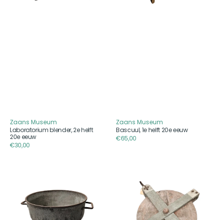
Zaans Museum
Zaans Museum
Aanbieder
Aanbieder
Laboratorium blender, 2e helft
Bascuul, 1e helft 20e eeuw
20e eeuw
Reguliere
€65,00
Reguliere
€30,00
prijs
prijs
Twee
Groot
teemsen
takelblok
met
zeven