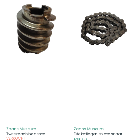
Twee
Drie
machine
kettingen
assen
en
een
snaar
Zaans Museum
Zaans Museum
Aanbieder
Aanbieder
Twee machine assen
Drie kettingen en een snaar
VERKOCHT
Reguliere
€60,00