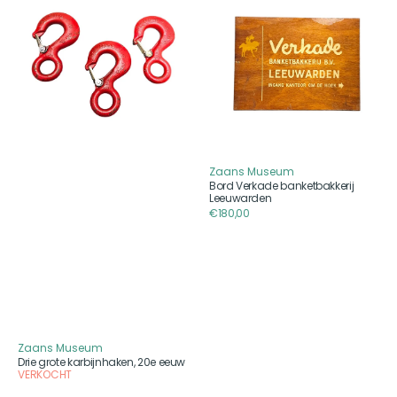
grote
Verkade
karbijnhaken,
banketbakkerij
20e
Leeuwarden
eeuw
Zaans Museum
Aanbieder
Bord Verkade banketbakkerij
Leeuwarden
Reguliere
€180,00
prijs
Zaans Museum
Aanbieder
Drie grote karbijnhaken, 20e eeuw
VERKOCHT