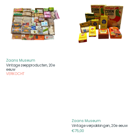
zeepproducten,
verpakkingen,
20e
20e
eeuw
eeuw
Zaans Museum
Aanbieder
Vintage zeepproducten, 20e
eeuw
VERKOCHT
Zaans Museum
Aanbieder
Vintage verpakkingen, 20e eeuw
Reguliere
€75,00