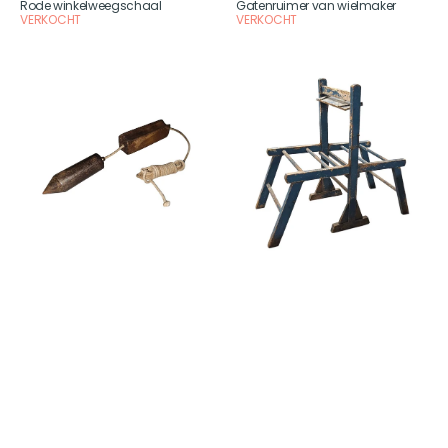
Aanbieder
Aanbieder
Rode winkelweegschaal
Gatenruimer van wielmaker
VERKOCHT
VERKOCHT
Schietlood
Houten
wasbok,
1900