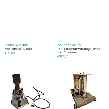
Zaans Museum
Zaans Museum
Aanbieder
Aanbieder
Vee scheerset, 1900
Oud Hollands was setje, eerste
helft 20e eeuw
Reguliere
€75,00
Reguliere
€125,00
prijs
prijs
Laboratorium
Bascuul,
blender,
1e
2e
helft
helft
20e
20e
eeuw
eeuw