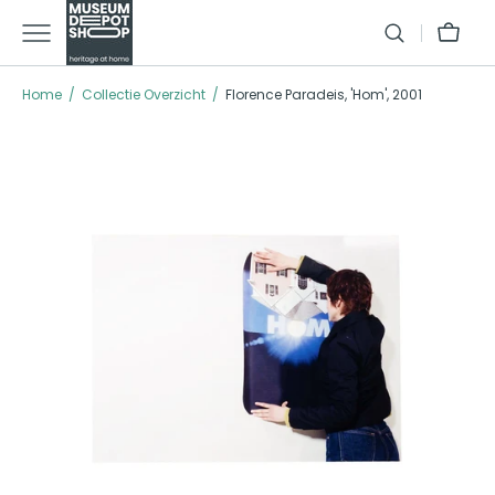
GA NAAR TEXT
Winkelman
Home
Collectie Overzicht
Florence Paradeis, 'Hom', 2001
Open media 1 in galleria modus