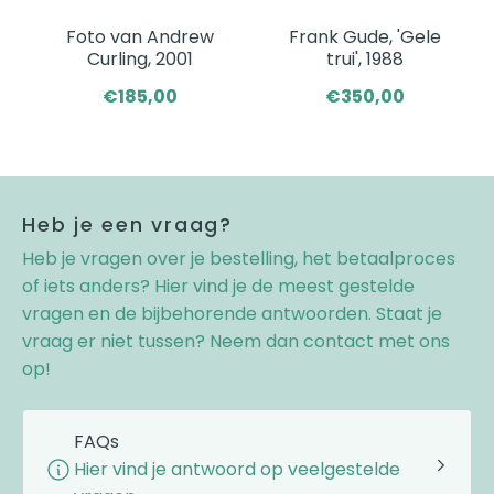
Foto van Andrew
Frank Gude, 'Gele
Curling, 2001
trui', 1988
€185,00
€350,00
Heb je een vraag?
Heb je vragen over je bestelling, het betaalproces
of iets anders? Hier vind je de meest gestelde
vragen en de bijbehorende antwoorden. Staat je
vraag er niet tussen? Neem dan contact met ons
op!
FAQs
Hier vind je antwoord op veelgestelde