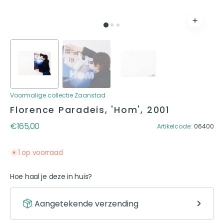
Voormalige collectie Zaanstad
Florence Paradeis, 'Hom', 2001
Reguliere prijs
€165,00
Artikelcode:
06400
1 op voorraad
Hoe haal je deze in huis?
Aangetekende verzending