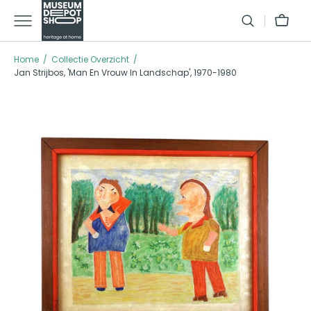
GA NAAR TEXT
Winkelman
Home
Collectie Overzicht
Jan Strijbos, 'Man En Vrouw In Landschap', 1970-1980
Open media 1 in galleria modus