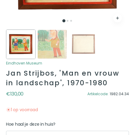
Eindhoven Museum
Jan Strijbos, 'Man en vrouw
in landschap', 1970-1980
Reguliere prijs
€130,00
Artikelcode:
1982.04.34
1 op voorraad
Hoe haal je deze in huis?