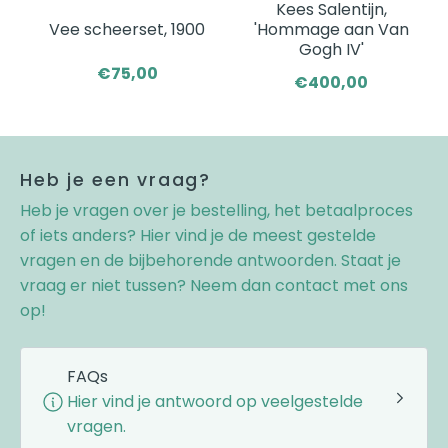
Kees Salentijn,
Vee scheerset, 1900
'Hommage aan Van
Gogh IV'
€75,00
€400,00
Heb je een vraag?
Heb je vragen over je bestelling, het betaalproces
of iets anders? Hier vind je de meest gestelde
vragen en de bijbehorende antwoorden. Staat je
vraag er niet tussen? Neem dan contact met ons
op!
FAQs
Hier vind je antwoord op veelgestelde
vragen.